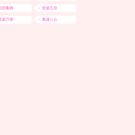
岩田剛典
登坂広臣
原菜乃華
東城りお