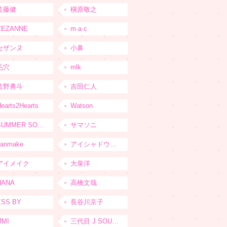
佐藤健
槇原敬之
CEZANNE
m·a·c
セザンヌ
小鼻
毛穴
mlk
佐野勇斗
吉田仁人
earts2Hearts
Watson
SUMMER SONIC
サマソニ
canmake
アイシャドウベース
アイメイク
大泉洋
HANA
高橋文哉
ESS BY
長谷川京子
ØMI
三代目 J SOUL BROTHERS from EXILE TRIBE