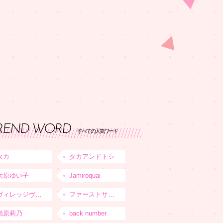
REND WORD
すべての人気ワード
タカ
タカアンドトシ
大原ゆい子
Jamiroquai
ヴィレッジヴァンガード
ファーストサマーウイカ
指原莉乃
back number