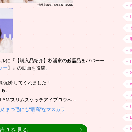
辻希美/(ⅽ)E-TALENTBANK
ャンネルに『【購入品紹介】杉浦家の必需品をババーー
H
ソー
】』の動画を投稿。
品を紹介してくれました！
メも。
GLAM/スリムスケッチアイブロウペ…
めまつ毛にも“最高”なマスカラ
続きを見る