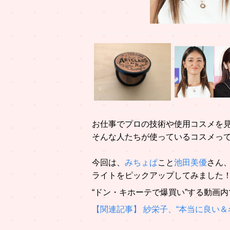
お仕事でプロの技術や使用コスメを
そんな人たちが使っているコスメっ
今回は、
みちょぱ
こと
池田美優
さん
ライトをピックアップしてみました
“ドン・キホーテで爆買い”する動画
【関連記事】 紗栄子、“本当に良い＆名