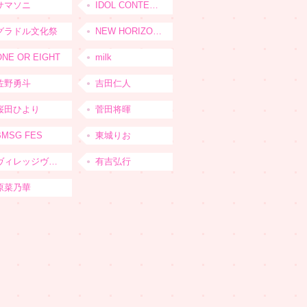
サマソニ
IDOL CONTENT EXPO
グラドル文化祭
NEW HORIZON FEST
ONE OR EIGHT
milk
佐野勇斗
吉田仁人
桜田ひより
菅田将暉
BMSG FES
東城りお
ヴィレッジヴァンガード
有吉弘行
原菜乃華