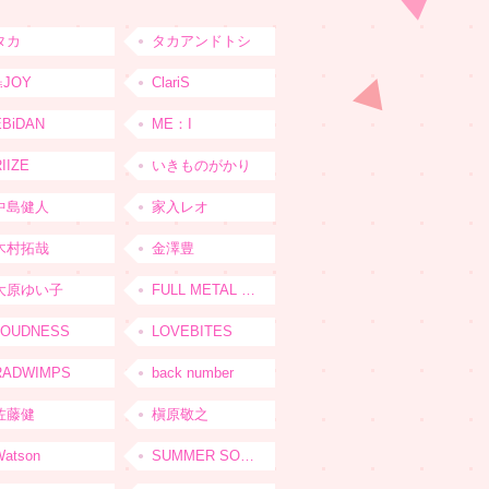
タカ
タカアンドトシ
≒JOY
ClariS
EBiDAN
ME：I
IIZE
いきものがかり
中島健人
家入レオ
木村拓哉
金澤豊
大原ゆい子
FULL METAL JAPAN 2026
LOUDNESS
LOVEBITES
RADWIMPS
back number
佐藤健
槇原敬之
Watson
SUMMER SONIC