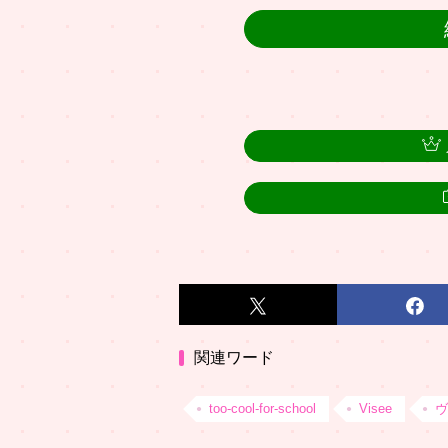
関連ワード
too-cool-for-school
Visee
ヴ