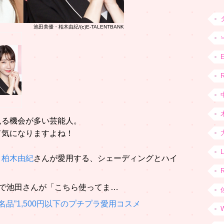
池田美優・柏木由紀/(ⅽ)E-TALENTBANK
R
見る機会が多い芸能人。
て気になりますよね！
、
柏木由紀
さんが愛用する、シェーディングとハイ
！
内で池田さんが「こちら使ってま…
品”1,500円以下のプチプラ愛用コスメ