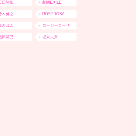
田辺智加
劇団EXILE
鈴木伸之
ROSYROSA
ゆきぽよ
ロージーローザ
指原莉乃
堀未央奈