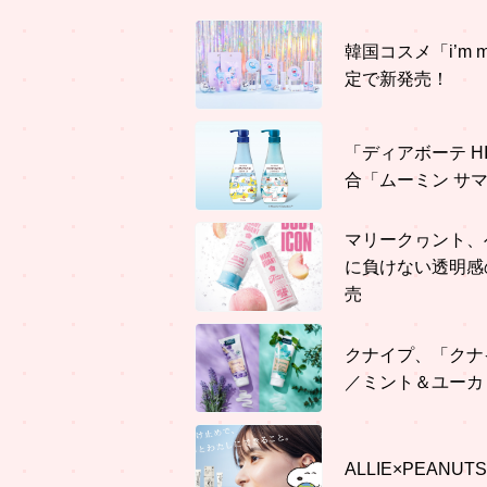
韓国コスメ「i’m
定で新発売！
「ディアボーテ H
合「ムーミン サ
マリークヮント、
に負けない透明感
売
クナイプ、「クナ
／ミント＆ユーカ
ALLIE×PEA