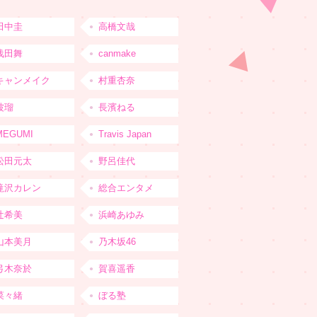
田中圭
高橋文哉
浅田舞
canmake
キャンメイク
村重杏奈
波瑠
長濱ねる
MEGUMI
Travis Japan
松田元太
野呂佳代
滝沢カレン
総合エンタメ
辻希美
浜崎あゆみ
山本美月
乃木坂46
弓木奈於
賀喜遥香
菜々緒
ぼる塾