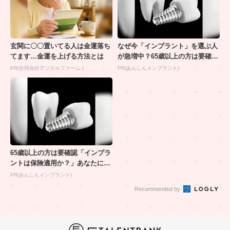
玄関に〇〇置いてる人は金運落ち
なぜ今「インプラント」を選ぶ人
てます…金運を上げる方法とは
が急増中？65歳以上の方は要確
認。抜けた歯の放置は...
PR(合同会社デジタルファーム )
PR(あんしんインプラント)
65歳以上の方は要確認「インプラ
ントは保険適用か？」あなたに沿
った治療法や費用を...
PR(あんしんインプラント)
Recommended by