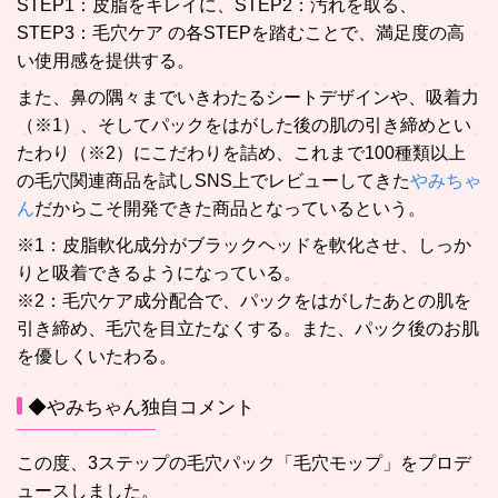
STEP1：皮脂をキレイに、STEP2：汚れを取る、
STEP3：毛穴ケア の各STEPを踏むことで、満足度の高
い使用感を提供する。
また、鼻の隅々までいきわたるシートデザインや、吸着力
（※1）、そしてパックをはがした後の肌の引き締めとい
たわり（※2）にこだわりを詰め、これまで100種類以上
の毛穴関連商品を試しSNS上でレビューしてきた
やみちゃ
ん
だからこそ開発できた商品となっているという。
※1：皮脂軟化成分がブラックヘッドを軟化させ、しっか
りと吸着できるようになっている。
※2：毛穴ケア成分配合で、パックをはがしたあとの肌を
引き締め、毛穴を目立たなくする。また、パック後のお肌
を優しくいたわる。
◆やみちゃん独自コメント
この度、3ステップの毛穴パック「毛穴モップ」をプロデ
ュースしました。