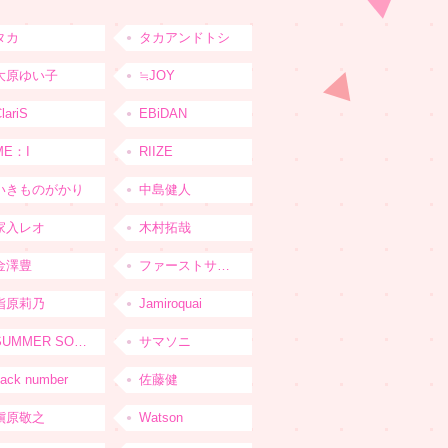
タカ
タカアンドトシ
大原ゆい子
≒JOY
lariS
EBiDAN
ME：I
RIIZE
いきものがかり
中島健人
家入レオ
木村拓哉
金澤豊
ファーストサマーウイカ
指原莉乃
Jamiroquai
SUMMER SONIC
サマソニ
ack number
佐藤健
槇原敬之
Watson