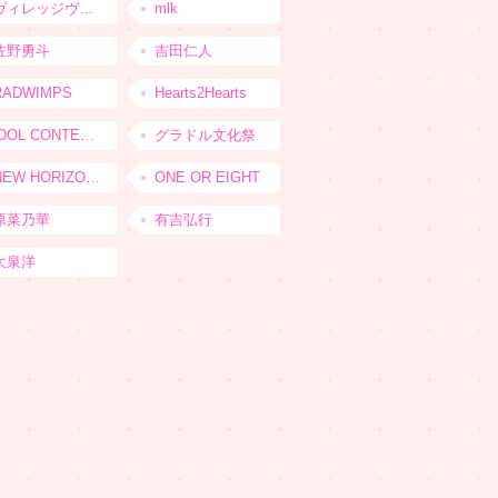
ヴィレッジヴァンガード
mlk
佐野勇斗
吉田仁人
RADWIMPS
Hearts2Hearts
IDOL CONTENT EXPO
グラドル文化祭
NEW HORIZON FEST
ONE OR EIGHT
原菜乃華
有吉弘行
大泉洋