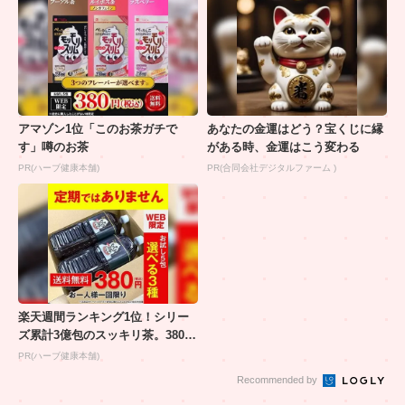
アマゾン1位「このお茶ガチで
あなたの金運はどう？宝くじに縁
す」噂のお茶
がある時、金運はこう変わる
PR(ハーブ健康本舗)
PR(合同会社デジタルファーム )
楽天週間ランキング1位！シリー
ズ累計3億包のスッキリ茶。380円
でお試し
PR(ハーブ健康本舗)
Recommended by