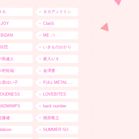
タカ
タカアンドトシ
≒JOY
ClariS
EBiDAN
ME：I
IIZE
いきものがかり
中島健人
家入レオ
木村拓哉
金澤豊
大原ゆい子
FULL METAL JAPAN 2026
LOUDNESS
LOVEBITES
RADWIMPS
back number
佐藤健
槇原敬之
Watson
SUMMER SONIC