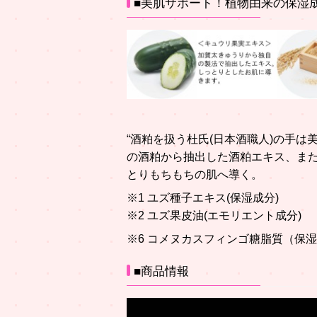
■美肌サポート！植物由来の保湿
“酒粕を扱う杜氏(日本酒職人)の手
の酒粕から抽出した酒粕エキス、また
とりもちもちの肌へ導く。
※1 ユズ種子エキス(保湿成分)
※2 ユズ果皮油(エモリエント成分)
※6 コメヌカスフィンゴ糖脂質（保
■商品情報