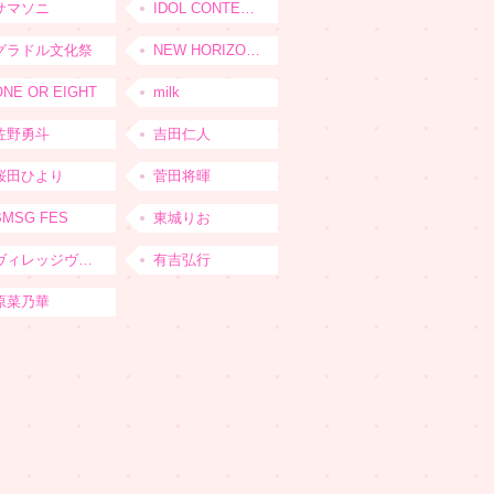
サマソニ
IDOL CONTENT EXPO
グラドル文化祭
NEW HORIZON FEST
ONE OR EIGHT
milk
佐野勇斗
吉田仁人
桜田ひより
菅田将暉
BMSG FES
東城りお
ヴィレッジヴァンガード
有吉弘行
原菜乃華