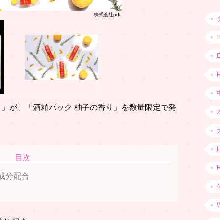
株式会社pdc
R
ド
」が、「酒粕パック 柚子の香り」を数量限定で発
目次
成分配合