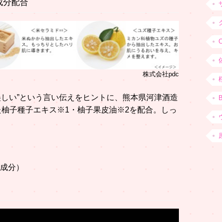
成分配合
株式会社pdc
は美しい”という言い伝えをヒントに、熊本県河津酒造
柚子種子エキス※1・柚子果皮油※2を配合。しっ
湿成分）