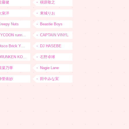
佐藤健
槇原敬之
大泉洋
東城りお
reepy Nuts
Beastie Boys
TYCOON running
CAPTAIN VINYL
Disco Brick YOKOHAMA
DJ HASEBE
DRUNKEN KONG
石野卓球
原菜乃華
Nagie Lane
仲里依紗
田中みな実