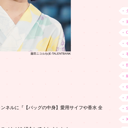
藤田ニコル/(ⅽ)E-TALENTBANK
チャンネルに『【バッグの中身】愛用サイフや香水 全