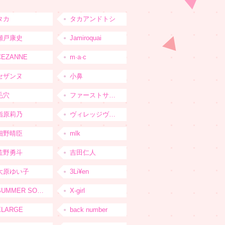
タカ
タカアンドトシ
瀬戸康史
Jamiroquai
CEZANNE
m·a·c
セザンヌ
小鼻
毛穴
ファーストサマーウイカ
指原莉乃
ヴィレッジヴァンガード
細野晴臣
mlk
佐野勇斗
吉田仁人
大原ゆい子
3Li¥en
SUMMER SONIC
X-girl
XLARGE
back number