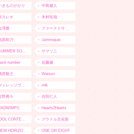
いきものがかり
中島健人
家入レオ
木村拓哉
金澤豊
ファーストサマーウイカ
指原莉乃
Jamiroquai
SUMMER SONIC
サマソニ
ack number
佐藤健
槇原敬之
Watson
ヴィレッジヴァンガード
mlk
佐野勇斗
吉田仁人
RADWIMPS
Hearts2Hearts
IDOL CONTENT EXPO
グラドル文化祭
NEW HORIZON FEST
ONE OR EIGHT