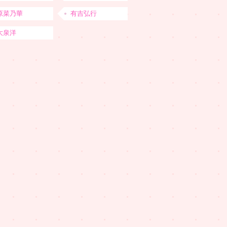
原菜乃華
有吉弘行
大泉洋