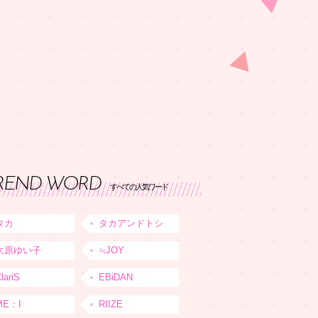
REND WORD
すべての人気ワード
タカ
タカアンドトシ
大原ゆい子
≒JOY
lariS
EBiDAN
ME：I
RIIZE