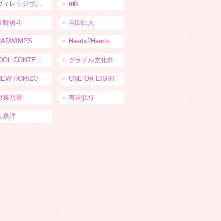
ヴィレッジヴァンガード
mlk
佐野勇斗
吉田仁人
RADWIMPS
Hearts2Hearts
IDOL CONTENT EXPO
グラドル文化祭
NEW HORIZON FEST
ONE OR EIGHT
原菜乃華
有吉弘行
大泉洋