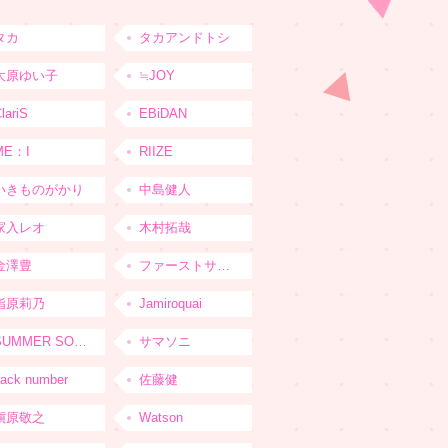
タカ
タカアンドトシ
大原ゆい子
≒JOY
lariS
EBiDAN
ME：I
RIIZE
いきものがかり
中島健人
家入レオ
木村拓哉
金澤豊
ファーストサマーウイカ
指原莉乃
Jamiroquai
SUMMER SONIC
サマソニ
ack number
佐藤健
槇原敬之
Watson