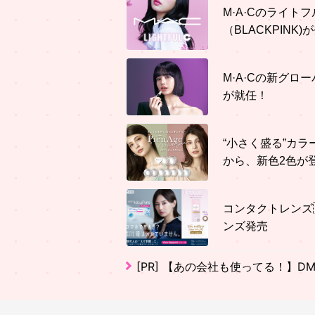
M·A·Cのライト
（BLACKPINK)
M·A·Cの新グロ
が就任！
“小さく盛る”カラーコ
から、新色2色が
コンタクトレンズ
ンズ発売
[PR]
【あの会社も使ってる！】D