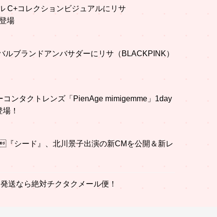
フル C+コレクションビジュアルにリサ
が登場
ーバルブランドアンバサダーにリサ（BLACKPINK）
ンタクトレンズ「PienAge mimigemme」1day
登場！
『シード』、北川景子出演の新CMを公開＆新レ
M発送なら絶対チクタクメール便！