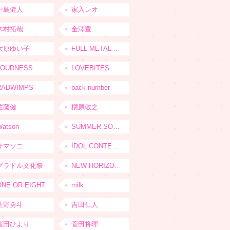
中島健人
家入レオ
木村拓哉
金澤豊
大原ゆい子
FULL METAL JAPAN 2026
LOUDNESS
LOVEBITES
RADWIMPS
back number
佐藤健
槇原敬之
Watson
SUMMER SONIC
サマソニ
IDOL CONTENT EXPO
グラドル文化祭
NEW HORIZON FEST
ONE OR EIGHT
milk
佐野勇斗
吉田仁人
桜田ひより
菅田将暉