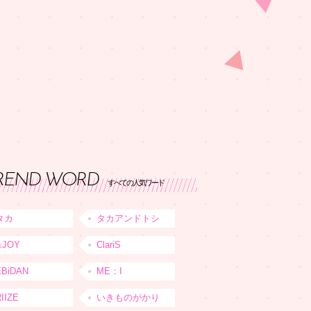
REND WORD
すべての人気ワード
タカ
タカアンドトシ
≒JOY
ClariS
EBiDAN
ME：I
IIZE
いきものがかり