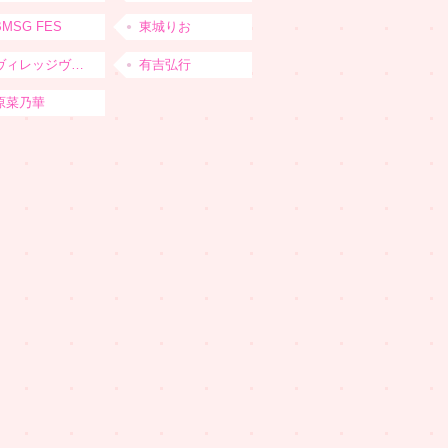
BMSG FES
東城りお
ヴィレッジヴァンガード
有吉弘行
原菜乃華