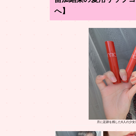
へ】
月に足跡を残した6人の少女達は