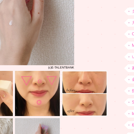
C
(c)E-TALENTBANK
b