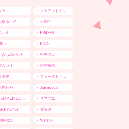
タカ
タカアンドトシ
大原ゆい子
≒JOY
lariS
EBiDAN
ME：I
RIIZE
いきものがかり
中島健人
家入レオ
木村拓哉
金澤豊
ファーストサマーウイカ
指原莉乃
Jamiroquai
SUMMER SONIC
サマソニ
ack number
佐藤健
槇原敬之
Watson