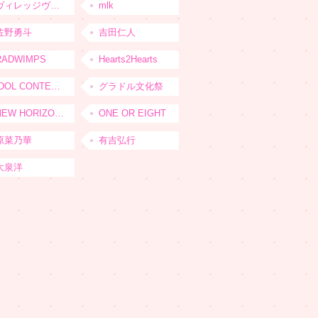
ヴィレッジヴァンガード
mlk
佐野勇斗
吉田仁人
RADWIMPS
Hearts2Hearts
IDOL CONTENT EXPO
グラドル文化祭
NEW HORIZON FEST
ONE OR EIGHT
原菜乃華
有吉弘行
大泉洋