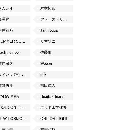
家入レオ
木村拓哉
金澤豊
ファーストサマーウイカ
指原莉乃
Jamiroquai
SUMMER SONIC
サマソニ
ack number
佐藤健
槇原敬之
Watson
ヴィレッジヴァンガード
mlk
佐野勇斗
吉田仁人
RADWIMPS
Hearts2Hearts
IDOL CONTENT EXPO
グラドル文化祭
NEW HORIZON FEST
ONE OR EIGHT
原菜乃華
有吉弘行