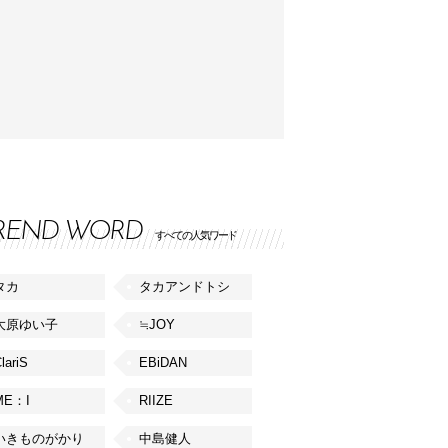
REND WORD
すべての人気ワード
タカ
タカアンドトシ
大原ゆい子
≒JOY
lariS
EBiDAN
ME：I
RIIZE
いきものがかり
中島健人