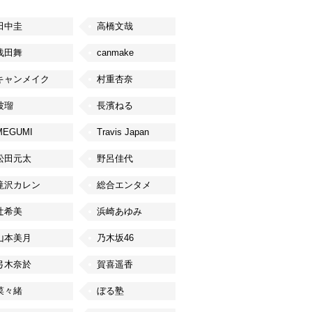
田中圭
高橋文哉
浅田舞
canmake
キャンメイク
村重杏奈
波瑠
長濱ねる
MEGUMI
Travis Japan
松田元太
野呂佳代
滝沢カレン
総合エンタメ
辻希美
浜崎あゆみ
山本美月
乃木坂46
弓木奈於
賀喜遥香
菜々緒
ぼる塾