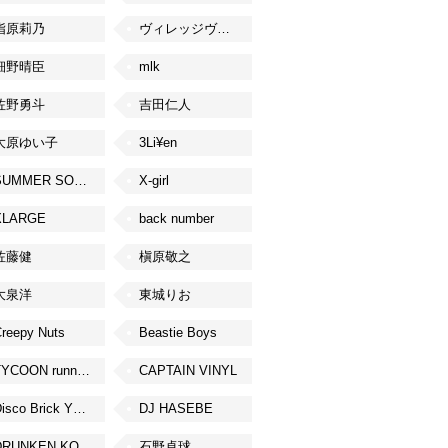
指原莉乃
ヴィレッジヴァンガード
細野晴臣
mlk
佐野勇斗
吉田仁人
大原ゆい子
3Li¥en
SUMMER SONIC
X-girl
XLARGE
back number
佐藤健
槇原敬之
大泉洋
東城りお
reepy Nuts
Beastie Boys
TYCOON running
CAPTAIN VINYL
Disco Brick YOKOHAMA
DJ HASEBE
DRUNKEN KONG
石野卓球