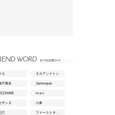
REND WORD
すべての人気ワード
タカ
タカアンドトシ
瀬戸康史
Jamiroquai
CEZANNE
m·a·c
セザンヌ
小鼻
毛穴
ファーストサマーウイカ