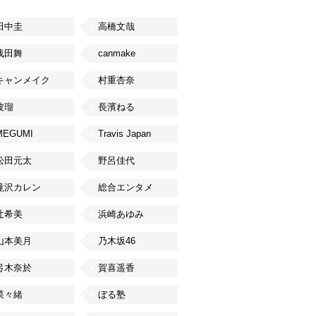
田中圭
高橋文哉
浅田舞
canmake
キャンメイク
村重杏奈
波瑠
長濱ねる
MEGUMI
Travis Japan
松田元太
野呂佳代
滝沢カレン
総合エンタメ
辻希美
浜崎あゆみ
山本美月
乃木坂46
弓木奈於
賀喜遥香
菜々緒
ぼる塾