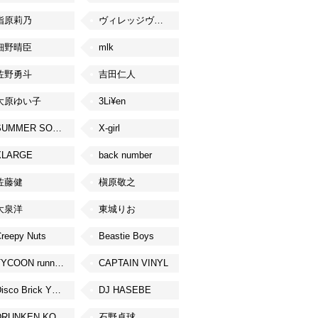
指原莉乃
ヴィレッジヴァンガード
細野晴臣
mlk
佐野勇斗
吉田仁人
大原ゆい子
3Li¥en
SUMMER SONIC
X-girl
XLARGE
back number
佐藤健
槇原敬之
大泉洋
東城りお
reepy Nuts
Beastie Boys
TYCOON running
CAPTAIN VINYL
Disco Brick YOKOHAMA
DJ HASEBE
DRUNKEN KONG
石野卓球