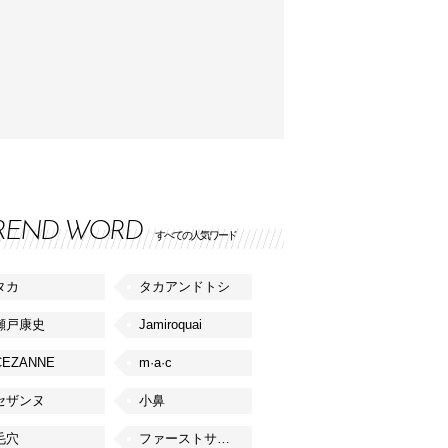
REND WORD
すべての人気ワード
タカ
タカアンドトシ
瀬戸康史
Jamiroquai
CEZANNE
m·a·c
セザンヌ
小鼻
毛穴
ファーストサマーウイカ