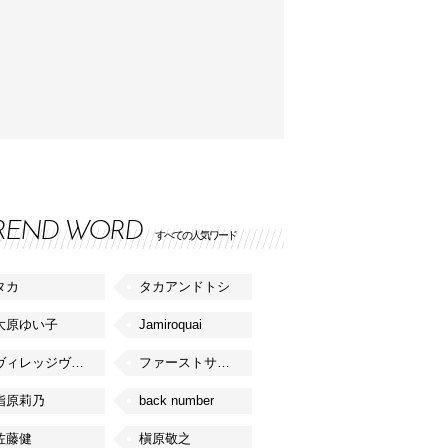
REND WORD
すべての人気ワード
タカ
タカアンドトシ
大原ゆい子
Jamiroquai
ヴィレッジヴァンガード
ファーストサマーウイカ
指原莉乃
back number
佐藤健
槇原敬之