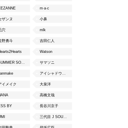
CEZANNE
m·a·c
セザンヌ
小鼻
毛穴
mlk
佐野勇斗
吉田仁人
earts2Hearts
Watson
SUMMER SONIC
サマソニ
canmake
アイシャドウベース
アイメイク
大泉洋
HANA
高橋文哉
ESS BY
長谷川京子
ØMI
三代目 J SOUL BROTHERS from EXILE TRIBE
岩田剛典
登坂広臣