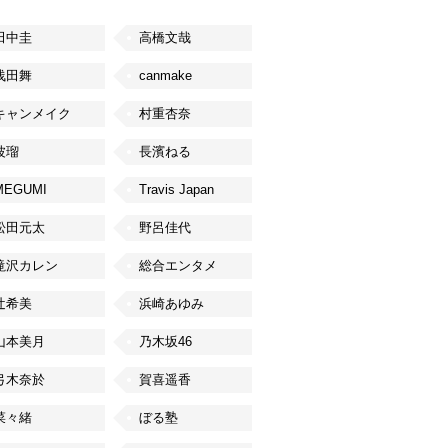
田中圭
高橋文哉
浅田舞
canmake
キャンメイク
村重杏奈
波瑠
長濱ねる
MEGUMI
Travis Japan
松田元太
野呂佳代
滝沢カレン
総合エンタメ
辻希美
浜崎あゆみ
山本美月
乃木坂46
弓木奈於
賀喜遥香
菜々緒
ぼる塾