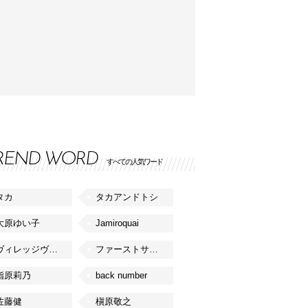
REND WORD
すべての人気ワード
タカ
タカアンドトシ
大原ゆい子
Jamiroquai
ヴィレッジヴァンガード
ファーストサマーウイカ
指原莉乃
back number
佐藤健
槇原敬之