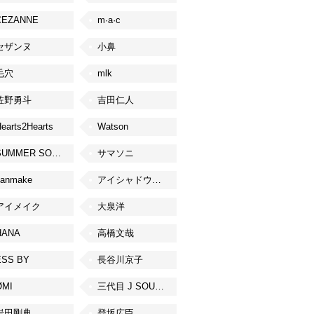
CEZANNE
m·a·c
セザンヌ
小鼻
毛穴
mlk
佐野勇斗
吉田仁人
earts2Hearts
Watson
SUMMER SONIC
サマソニ
canmake
アイシャドウベース
アイメイク
大泉洋
HANA
高橋文哉
ESS BY
長谷川京子
ØMI
三代目 J SOUL BROTHERS from EXILE TRIBE
岩田剛典
登坂広臣