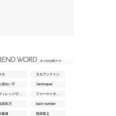
REND WORD
すべての人気ワード
タカ
タカアンドトシ
大原ゆい子
Jamiroquai
ヴィレッジヴァンガード
ファーストサマーウイカ
指原莉乃
back number
佐藤健
槇原敬之