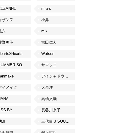
CEZANNE
m·a·c
セザンヌ
小鼻
毛穴
mlk
佐野勇斗
吉田仁人
earts2Hearts
Watson
SUMMER SONIC
サマソニ
canmake
アイシャドウベース
アイメイク
大泉洋
HANA
高橋文哉
ESS BY
長谷川京子
ØMI
三代目 J SOUL BROTHERS from EXILE TRIBE
岩田剛典
登坂広臣