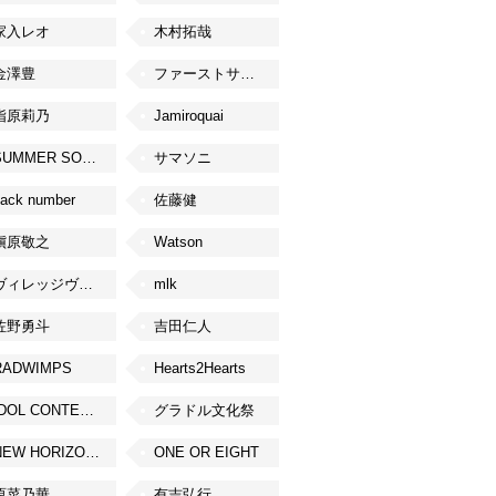
家入レオ
木村拓哉
金澤豊
ファーストサマーウイカ
指原莉乃
Jamiroquai
SUMMER SONIC
サマソニ
ack number
佐藤健
槇原敬之
Watson
ヴィレッジヴァンガード
mlk
佐野勇斗
吉田仁人
RADWIMPS
Hearts2Hearts
IDOL CONTENT EXPO
グラドル文化祭
NEW HORIZON FEST
ONE OR EIGHT
原菜乃華
有吉弘行