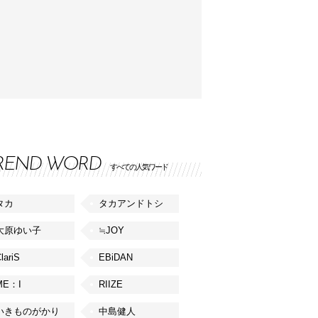
REND WORD
すべての人気ワード
タカ
タカアンドトシ
大原ゆい子
≒JOY
lariS
EBiDAN
ME：I
RIIZE
いきものがかり
中島健人