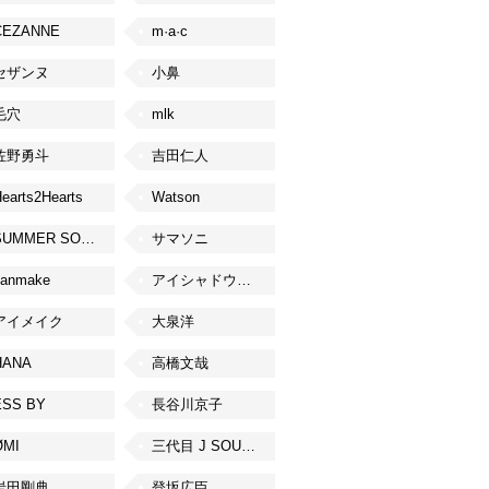
CEZANNE
m·a·c
セザンヌ
小鼻
毛穴
mlk
佐野勇斗
吉田仁人
earts2Hearts
Watson
SUMMER SONIC
サマソニ
canmake
アイシャドウベース
アイメイク
大泉洋
HANA
高橋文哉
ESS BY
長谷川京子
ØMI
三代目 J SOUL BROTHERS from EXILE TRIBE
岩田剛典
登坂広臣