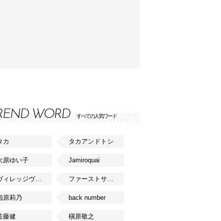
REND WORD
すべての人気ワード
タカ
タカアンドトシ
大原ゆい子
Jamiroquai
ヴィレッジヴァンガード
ファーストサマーウイカ
指原莉乃
back number
佐藤健
槇原敬之