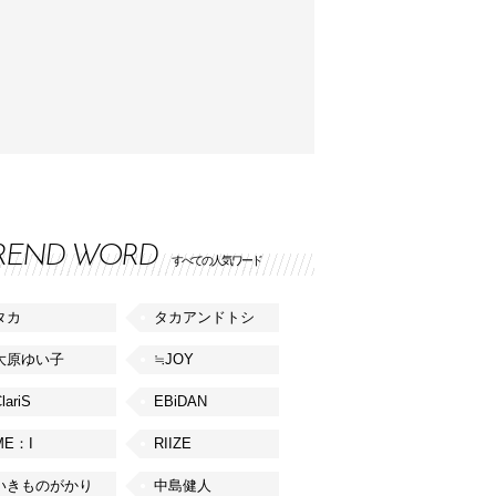
REND WORD
すべての人気ワード
タカ
タカアンドトシ
大原ゆい子
≒JOY
lariS
EBiDAN
ME：I
RIIZE
いきものがかり
中島健人