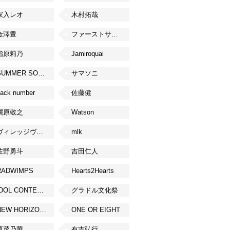
家入レオ
木村拓哉
金澤豊
ファーストサマーウイカ
指原莉乃
Jamiroquai
SUMMER SONIC
サマソニ
ack number
佐藤健
槇原敬之
Watson
ヴィレッジヴァンガード
mlk
佐野勇斗
吉田仁人
RADWIMPS
Hearts2Hearts
IDOL CONTENT EXPO
グラドル文化祭
NEW HORIZON FEST
ONE OR EIGHT
原菜乃華
有吉弘行