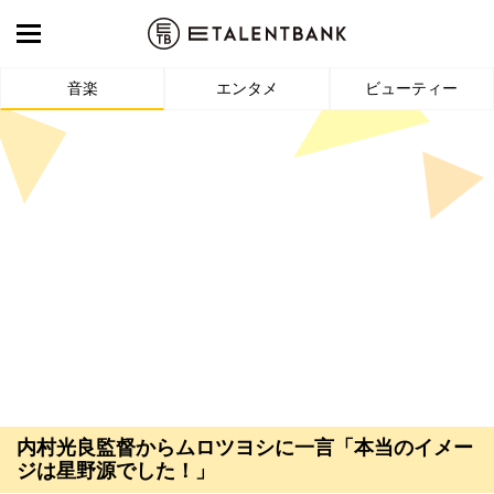
音楽
エンタメ
ビューティー
内村光良監督からムロツヨシに一言「本当のイメー
ジは星野源でした！」