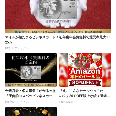
マイルが超たまるビジネスカード！初年度年会費無料で還元率最大1.1
25%
PR(クレディセゾン)
全経営者・個人事業主が作るべき
「え、こんなセールやってた
「圧倒的コスパのビジネスカー
の？」80％OFF以上が続々登場！
ド」
Amazonの本気が...
PR(クレディセゾン)
PR(Amazon)