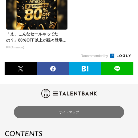
「え、こんなセールやってた
の？」80％OFF以上が続々登場！
Amazonの本気が...
PR(Amazon)
Recommended by
サイトマップ
CONTENTS